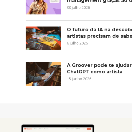
management graças ao G
30 julho 2026
O futuro da IA na descob
artistas precisam de sab
6 julho 2026
A Groover pode te ajudar
ChatGPT como artista
15 junho 2026