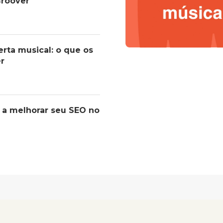
roover
erta musical: o que os
er
 a melhorar seu SEO no