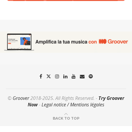
©
Groover
2018-2025. All Rights Reserved. -
Try Groover
Now
-
Legal notice / Mentions légales
BACK TO TOP