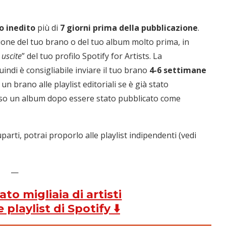
o inedito
più di
7 giorni prima della pubblicazione
.
zione del tuo brano o del tuo album molto prima, in
uscite
” del tuo profilo Spotify for Artists. La
uindi è consigliabile inviare il tuo brano
4-6 settimane
n brano alle playlist editoriali se è già stato
erso un album dopo essere stato pubblicato come
arti, potrai proporlo alle playlist indipendenti (vedi
—
to migliaia di artisti
 playlist di Spotify ⬇️