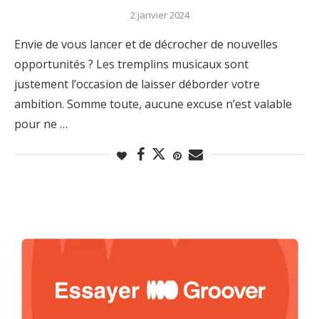
2 janvier 2024
Envie de vous lancer et de décrocher de nouvelles
opportunités ? Les tremplins musicaux sont
justement l’occasion de laisser déborder votre
ambition. Somme toute, aucune excuse n’est valable
pour ne …