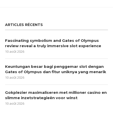
ARTICLES RÉCENTS
Fascinating symbolism and Gates of Olympus
review reveal a truly immersive slot experience
10 août 2026
Keuntungan besar bagi penggemar slot dengan
Gates of Olympus dan fitur uniknya yang menarik
10 août 2026
Gokplezier maximaliseren met millioner casino en
slimme inzetstrategieën voor winst
10 août 2026