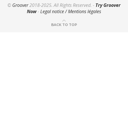
©
Groover
2018-2025. All Rights Reserved. -
Try Groover
Now
-
Legal notice / Mentions légales
BACK TO TOP