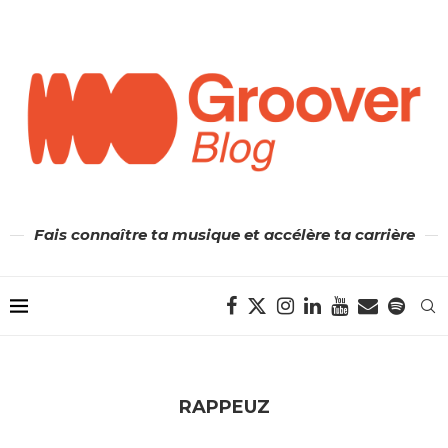
Fais connaître ta musique et accélère ta carrière
RAPPEUZ