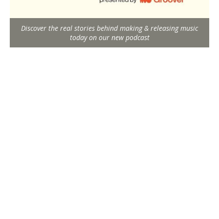
Discover the real stories behind making & releasing music
today on our new podcast