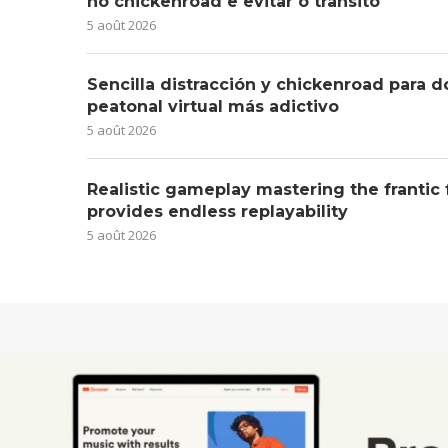
no chickenroad e evitar o trânsito
5 août 2026
Sencilla distracción y chickenroad para d
peatonal virtual más adictivo
5 août 2026
Realistic gameplay mastering the frantic
provides endless replayability
5 août 2026