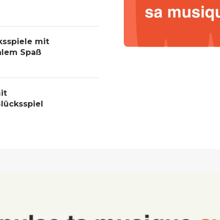
ksspiele mit
alem Spaß
it
lücksspiel