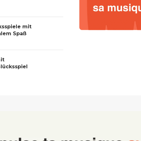
ksspiele mit
alem Spaß
it
lücksspiel