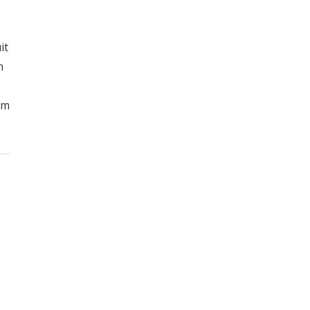
it
n
um