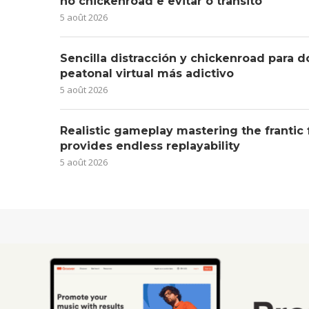
no chickenroad e evitar o trânsito
5 août 2026
Sencilla distracción y chickenroad para d
peatonal virtual más adictivo
5 août 2026
Realistic gameplay mastering the frantic
provides endless replayability
5 août 2026