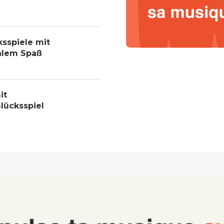
ksspiele mit
alem Spaß
it
lücksspiel