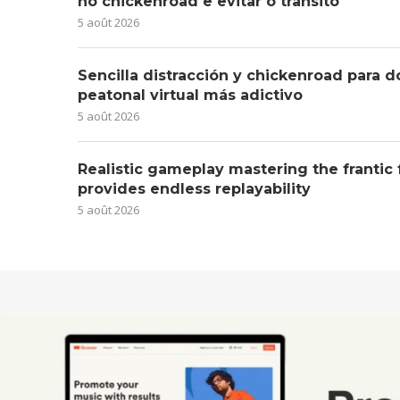
no chickenroad e evitar o trânsito
5 août 2026
Sencilla distracción y chickenroad para d
peatonal virtual más adictivo
5 août 2026
Realistic gameplay mastering the frantic
provides endless replayability
5 août 2026