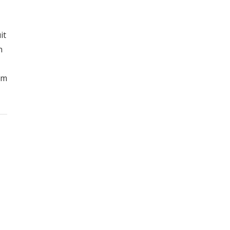
it
n
um