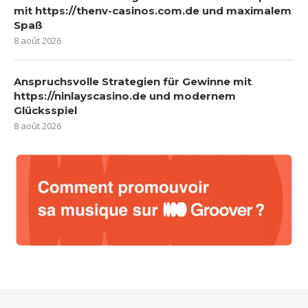
mit https://thenv-casinos.com.de und maximalem
Spaß
8 août 2026
Anspruchsvolle Strategien für Gewinne mit
https://ninlayscasino.de und modernem
Glücksspiel
8 août 2026