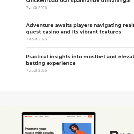
chickenroad och spännande utmaningar
7 août 2026
Adventure awaits players navigating real
quest casino and its vibrant features
7 août 2026
Practical insights into mostbet and eleva
betting experience
7 août 2026