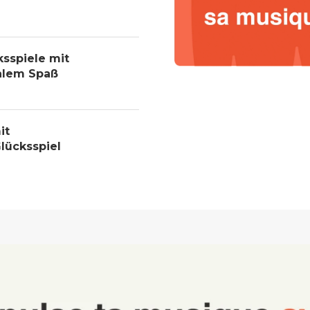
ksspiele mit
alem Spaß
it
lücksspiel