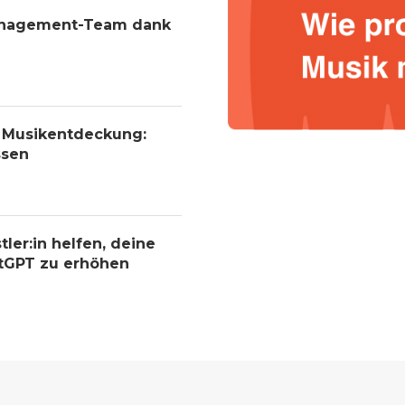
Management-Team dank
r Musikentdeckung:
ssen
tler:in helfen, deine
atGPT zu erhöhen