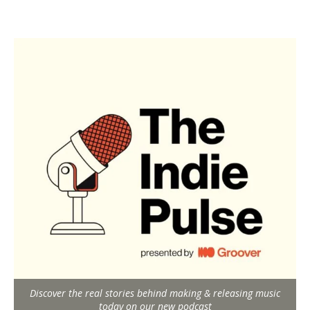
Discover the real stories behind making & releasing music
today on our new podcast