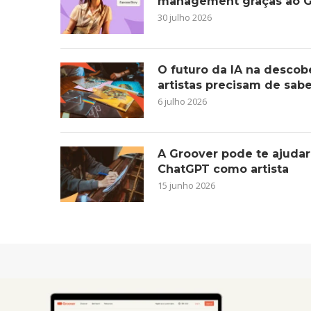
management graças ao G
30 julho 2026
O futuro da IA na descob
artistas precisam de sab
6 julho 2026
A Groover pode te ajudar
ChatGPT como artista
15 junho 2026