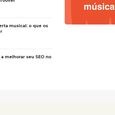
roover
erta musical: o que os
er
 a melhorar seu SEO no