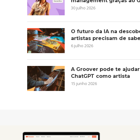
management graças ao G
30 julho 2026
O futuro da IA na descob
artistas precisam de sab
6 julho 2026
A Groover pode te ajudar
ChatGPT como artista
15 junho 2026