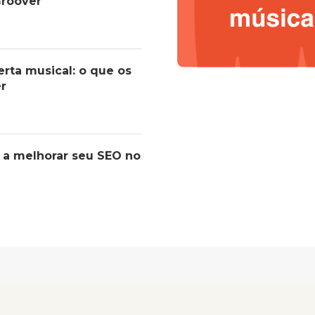
roover
erta musical: o que os
er
 a melhorar seu SEO no