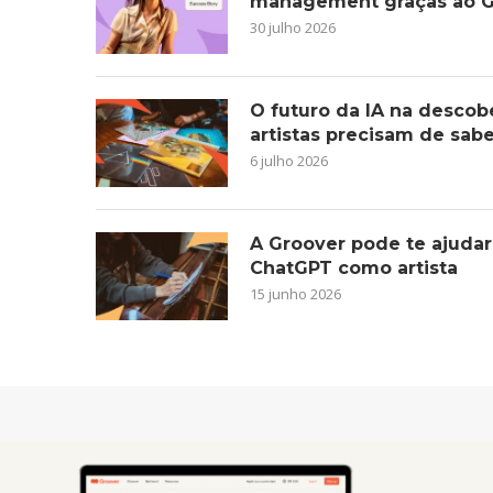
management graças ao G
30 julho 2026
O futuro da IA na descob
artistas precisam de sab
6 julho 2026
A Groover pode te ajudar
ChatGPT como artista
15 junho 2026