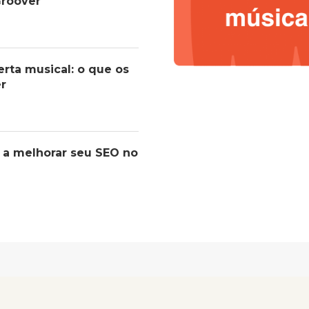
roover
erta musical: o que os
er
 a melhorar seu SEO no