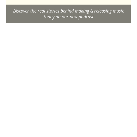
Discover the real stories behind making & releasing music
today on our new podcast