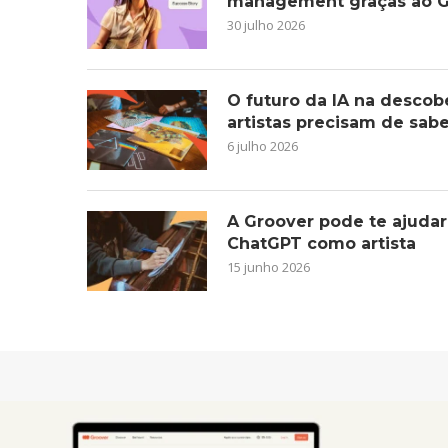
management graças ao G
30 julho 2026
O futuro da IA na descob
artistas precisam de sab
6 julho 2026
A Groover pode te ajudar
ChatGPT como artista
15 junho 2026