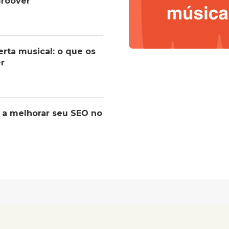
roover
erta musical: o que os
er
 a melhorar seu SEO no