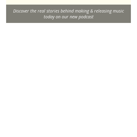
Discover the real stories behind making & releasing music
today on our new podcast