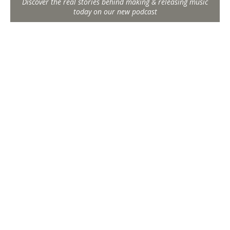
Discover the real stories behind making & releasing music
today on our new podcast