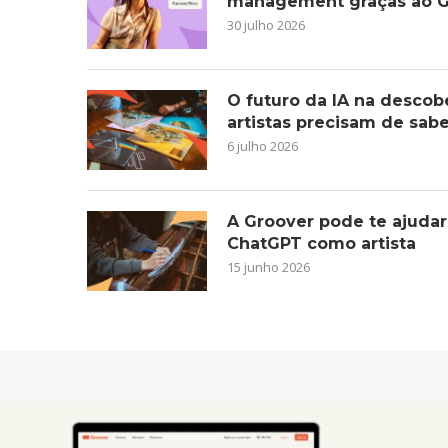
management graças ao G
30 julho 2026
O futuro da IA na descob
artistas precisam de sab
6 julho 2026
A Groover pode te ajudar
ChatGPT como artista
15 junho 2026