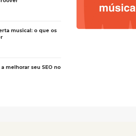
roover
erta musical: o que os
er
 a melhorar seu SEO no