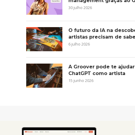
management graças ao G
30 julho 2026
O futuro da IA na descob
artistas precisam de sab
6 julho 2026
A Groover pode te ajudar
ChatGPT como artista
15 junho 2026