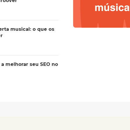
roover
erta musical: o que os
er
 a melhorar seu SEO no