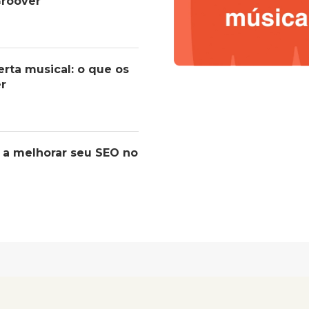
roover
erta musical: o que os
er
 a melhorar seu SEO no