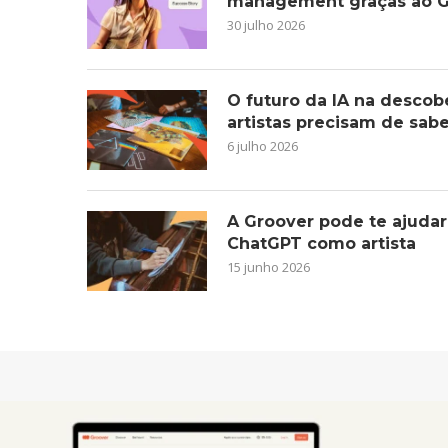
management graças ao G
30 julho 2026
O futuro da IA na descob
artistas precisam de sab
6 julho 2026
A Groover pode te ajudar
ChatGPT como artista
15 junho 2026