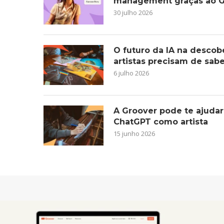
management graças ao G
30 julho 2026
O futuro da IA na descob
artistas precisam de sab
6 julho 2026
A Groover pode te ajudar
ChatGPT como artista
15 junho 2026