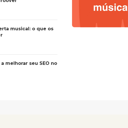
roover
erta musical: o que os
er
 a melhorar seu SEO no