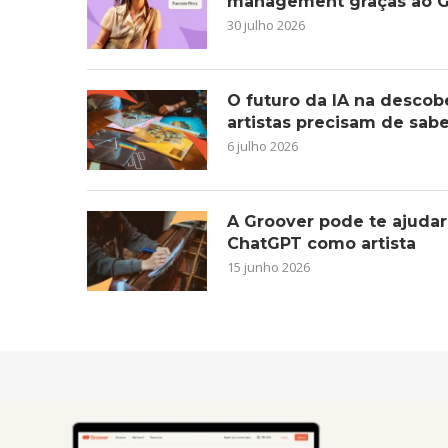
management graças ao G
30 julho 2026
O futuro da IA na descob
artistas precisam de sab
6 julho 2026
A Groover pode te ajudar
ChatGPT como artista
15 junho 2026