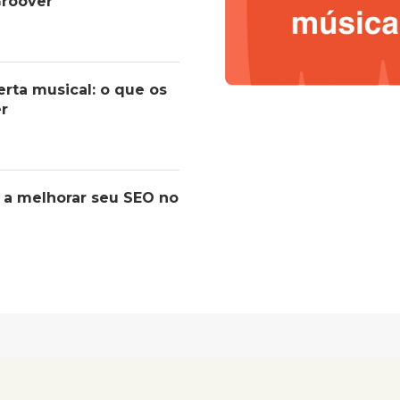
roover
erta musical: o que os
er
 a melhorar seu SEO no