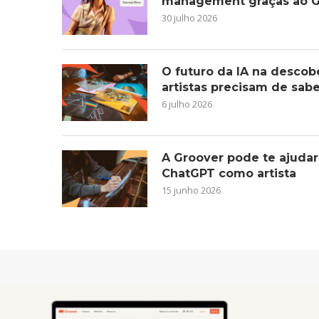
management graças ao G
30 julho 2026
O futuro da IA na descob
artistas precisam de sab
6 julho 2026
A Groover pode te ajudar
ChatGPT como artista
15 junho 2026