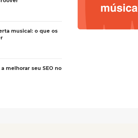
roover
erta musical: o que os
er
 a melhorar seu SEO no