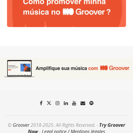
©
Groover
2018-2025. All Rights Reserved. -
Try Groover
Now
-
Legal notice / Mentions légales