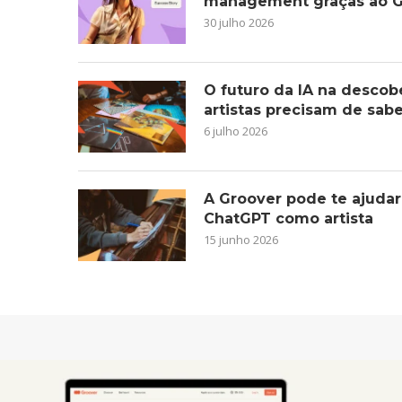
management graças ao G
30 julho 2026
O futuro da IA na descob
artistas precisam de sab
6 julho 2026
A Groover pode te ajudar
ChatGPT como artista
15 junho 2026