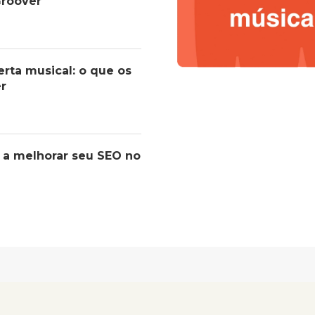
roover
erta musical: o que os
er
 a melhorar seu SEO no