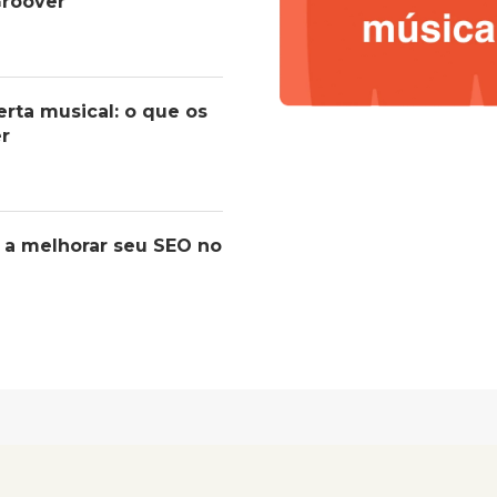
roover
erta musical: o que os
er
 a melhorar seu SEO no