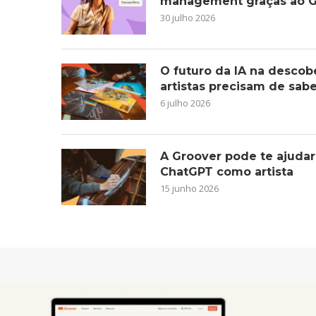
management graças ao G
30 julho 2026
O futuro da IA na descob
artistas precisam de sab
6 julho 2026
A Groover pode te ajudar
ChatGPT como artista
15 junho 2026