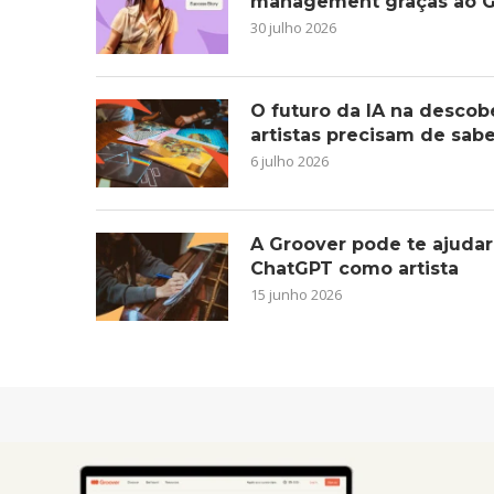
management graças ao G
30 julho 2026
O futuro da IA na descob
artistas precisam de sab
6 julho 2026
A Groover pode te ajudar
ChatGPT como artista
15 junho 2026