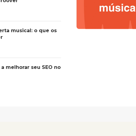
roover
erta musical: o que os
er
 a melhorar seu SEO no