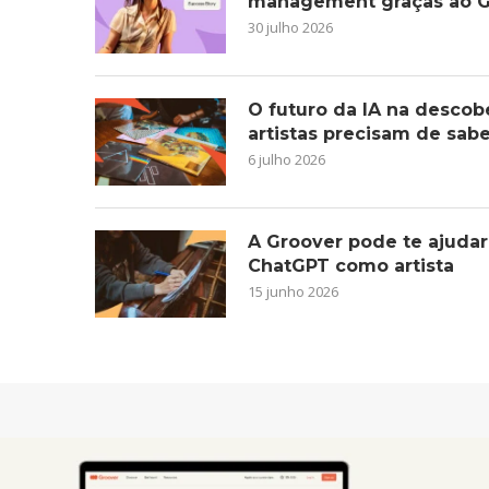
management graças ao G
30 julho 2026
O futuro da IA na descob
artistas precisam de sab
6 julho 2026
A Groover pode te ajudar
ChatGPT como artista
15 junho 2026