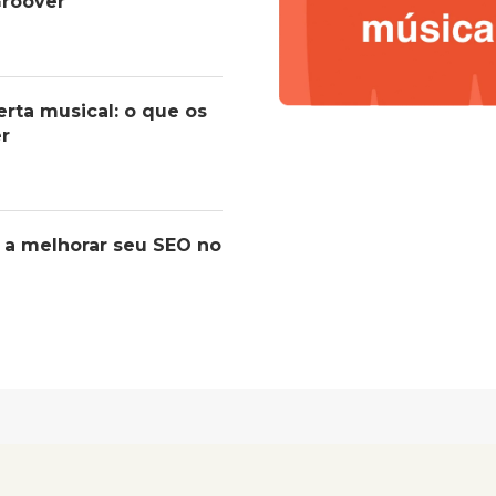
roover
erta musical: o que os
er
 a melhorar seu SEO no