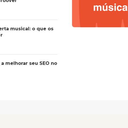
roover
erta musical: o que os
er
 a melhorar seu SEO no