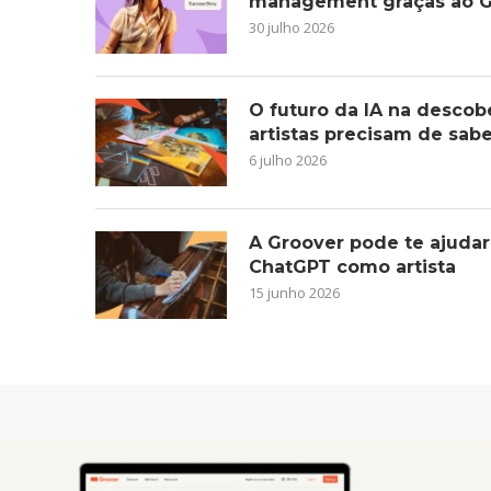
management graças ao G
30 julho 2026
O futuro da IA na descob
artistas precisam de sab
6 julho 2026
A Groover pode te ajudar
ChatGPT como artista
15 junho 2026