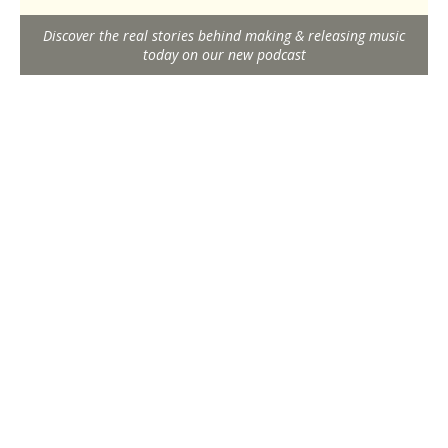
Discover the real stories behind making & releasing music
today on our new podcast