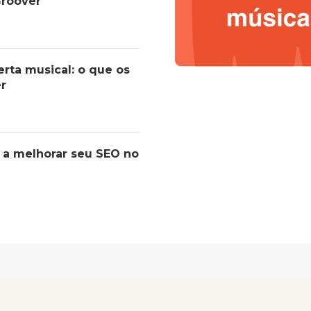
roover
erta musical: o que os
er
 a melhorar seu SEO no