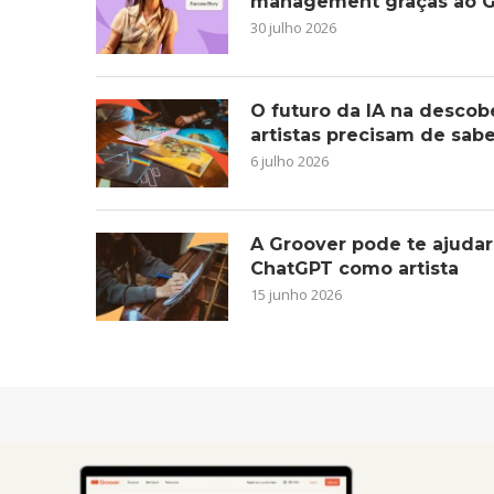
management graças ao G
30 julho 2026
O futuro da IA na descob
artistas precisam de sab
6 julho 2026
A Groover pode te ajudar
ChatGPT como artista
15 junho 2026