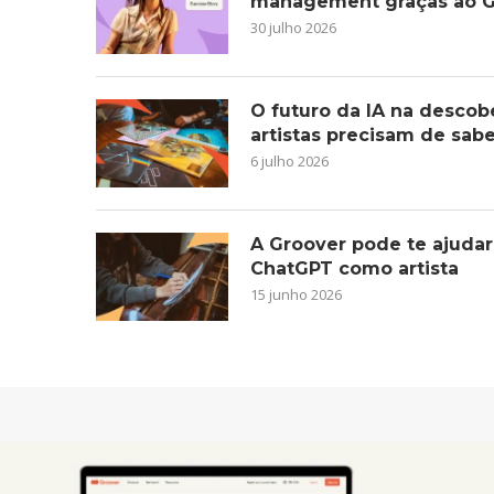
management graças ao G
30 julho 2026
O futuro da IA na descob
artistas precisam de sab
6 julho 2026
A Groover pode te ajudar
ChatGPT como artista
15 junho 2026