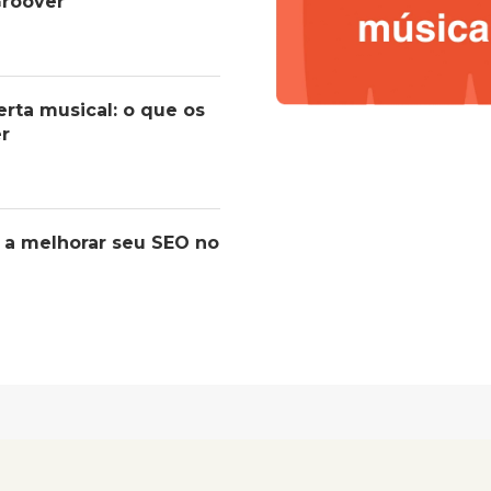
roover
erta musical: o que os
er
 a melhorar seu SEO no