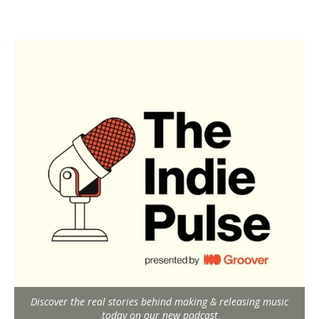
Discover the real stories behind making & releasing music
today on our new podcast