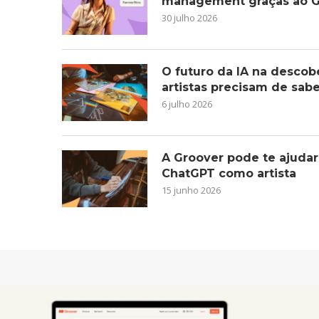
management graças ao G
30 julho 2026
O futuro da IA na descob
artistas precisam de sab
6 julho 2026
A Groover pode te ajudar
ChatGPT como artista
15 junho 2026