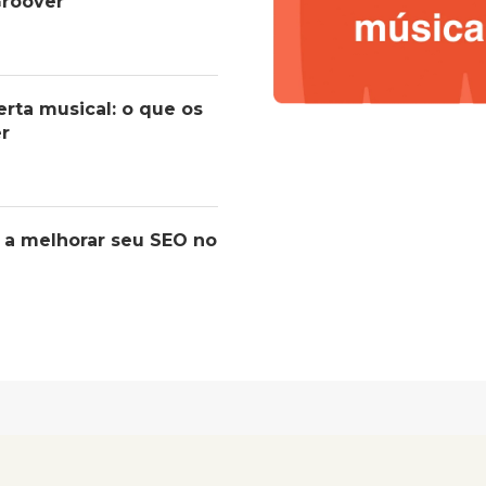
roover
erta musical: o que os
er
 a melhorar seu SEO no