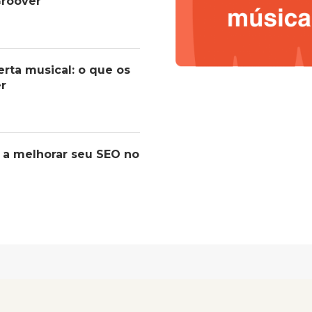
roover
erta musical: o que os
er
 a melhorar seu SEO no