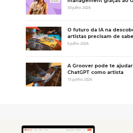
management graças ao G
30 julho 2026
O futuro da IA na descob
artistas precisam de sab
6 julho 2026
A Groover pode te ajudar
ChatGPT como artista
15 junho 2026