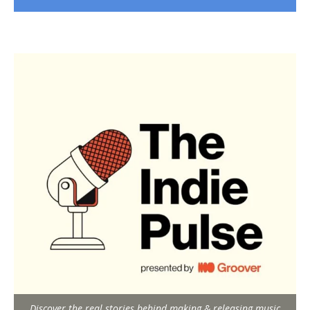
Discover the real stories behind making & releasing music