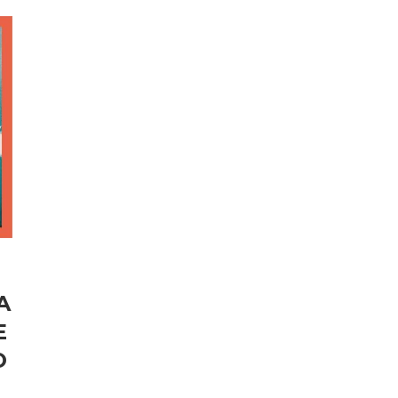
A
E
O