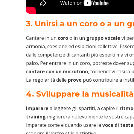
3. Unirsi a un coro o a un 
Cantare in un
coro
o in un
gruppo vocale
vi pe
armonia, coesione ed esibizioni collettive. Esser
dalle competenze di cantanti più esperti ma vi of
palco. Per entrare in un coro, potreste dover su
cantare con un microfono
, fornendovi così la p
La regolarità delle
prove
può contribuire a instil
4. Sviluppare la musicalità
Imparare
a leggere gli spartiti, a capire il
ritmo
training
migliorerà notevolmente le vostre cap
Imparate come e quando usare la
voce di testa
scoprire il vostro stile distintivo.