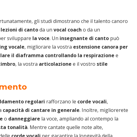
rtunatamente, gli studi dimostrano che il talento canoro
lezioni di canto
da un
vocal coach
o da un
per sviluppare
la voce
. Un
insegnante di canto
può
ing vocale
, migliorare la vostra
estensione canora per
llare il diaframma
controllando la respirazione
e
imbro
, la vostra
articolazione
e il vostro
stile
damento
aldamento regolari
rafforzano le
corde vocali
,
la
capacità di cantare in generale
. Inoltre, migliorerete
re
o
danneggiare
la voce, ampliando al contempo la
sta tonalità
. Mentre cantate quelle note alte,
delle
corde vocali
per garantire la longevità della