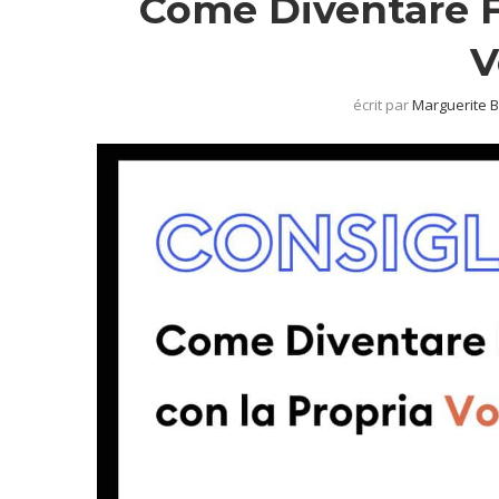
Come Diventare F
V
écrit par
Marguerite 