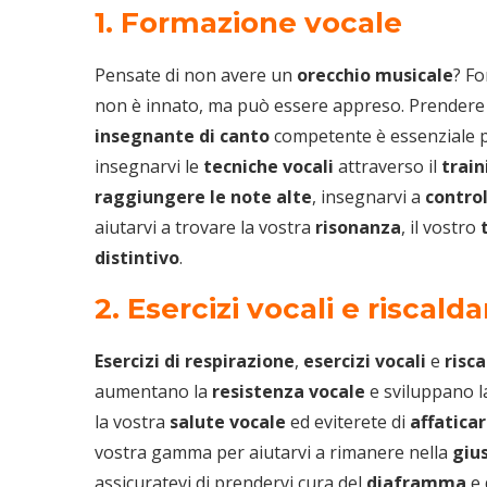
1. Formazione vocale
Pensate di non avere un
orecchio musicale
? Fo
non è innato, ma può essere appreso. Prendere
insegnante di canto
competente è essenziale 
insegnarvi le
tecniche vocali
attraverso il
train
raggiungere le note alte
, insegnarvi a
contro
aiutarvi a trovare la vostra
risonanza
, il vostro
t
distintivo
.
2. Esercizi vocali e riscal
Esercizi di respirazione
,
esercizi vocali
e
risc
aumentano la
resistenza vocale
e sviluppano 
la vostra
salute
vocale
ed eviterete di
affatica
vostra gamma per aiutarvi a rimanere nella
giu
assicuratevi di prendervi cura del
diaframma
e 