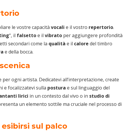
rtorio
iare le vostre capacità
vocali
e il vostro
repertorio
.
ting
“, il
falsetto
e il
vibrato
per aggiungere profondità
etti secondari come la
qualità
e il
calore
del timbro
ra
e della bocca.
 scenica
per ogni artista. Dedicatevi all’interpretazione, create
 e focalizzatevi sulla
postura
e sul linguaggio del
antanti lirici
in un contesto dal vivo o in
studio di
ppresenta un elemento sottile ma cruciale nel processo di
 esibirsi sul palco