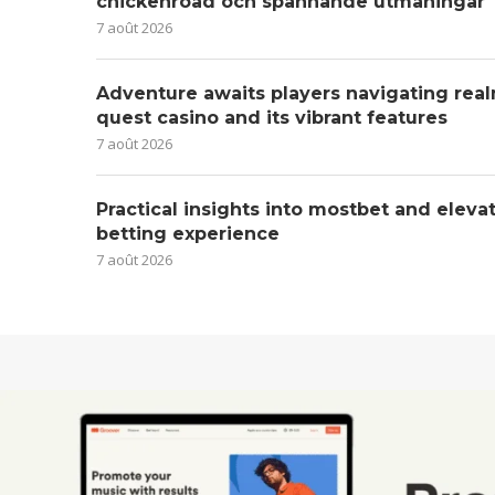
chickenroad och spännande utmaningar
7 août 2026
Adventure awaits players navigating real
quest casino and its vibrant features
7 août 2026
Practical insights into mostbet and eleva
betting experience
7 août 2026