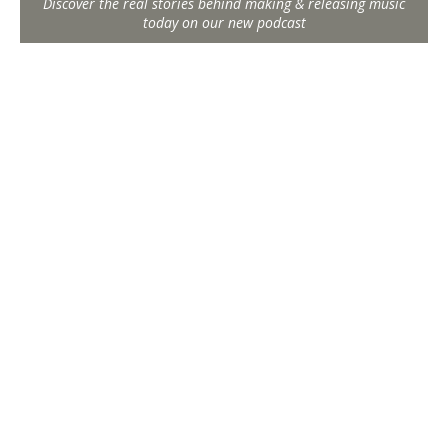
Discover the real stories behind making & releasing music
today on our new podcast