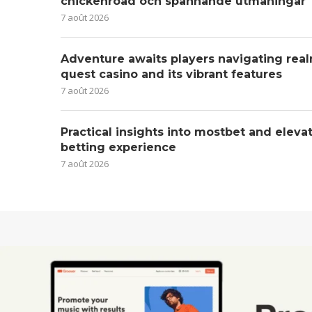
chickenroad och spännande utmaningar
7 août 2026
Adventure awaits players navigating real
quest casino and its vibrant features
7 août 2026
Practical insights into mostbet and eleva
betting experience
7 août 2026