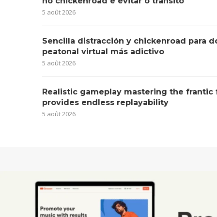
no chickenroad e evitar o trânsito
5 août 2026
Sencilla distracción y chickenroad para d
peatonal virtual más adictivo
5 août 2026
Realistic gameplay mastering the frantic
provides endless replayability
5 août 2026