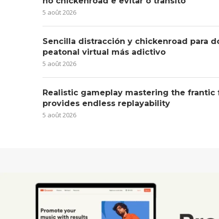
no chickenroad e evitar o trânsito
5 août 2026
Sencilla distracción y chickenroad para d
peatonal virtual más adictivo
5 août 2026
Realistic gameplay mastering the frantic
provides endless replayability
5 août 2026