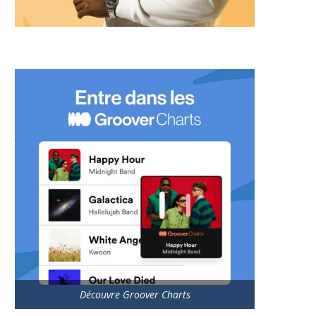
Découvre Groover Charts