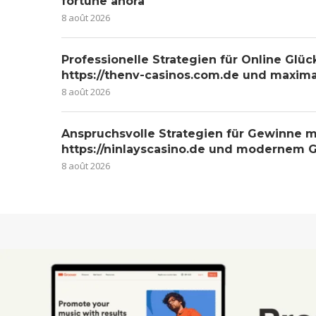
fortune ahora
8 août 2026
Professionelle Strategien für Online Glüc
https://thenv-casinos.com.de und maxim
8 août 2026
Anspruchsvolle Strategien für Gewinne m
https://ninlayscasino.de und modernem G
8 août 2026