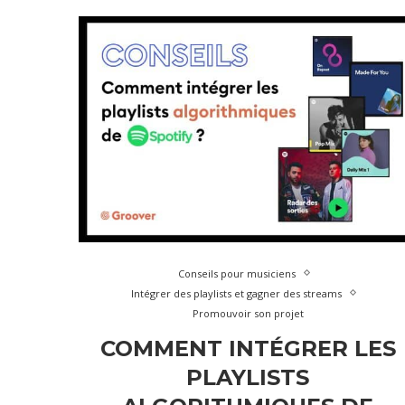
Conseils pour musiciens
Intégrer des playlists et gagner des streams
Promouvoir son projet
COMMENT INTÉGRER LES
PLAYLISTS