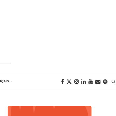
NÇAIS