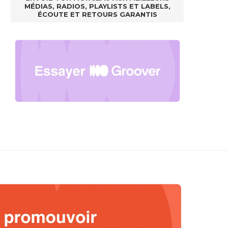
MÉDIAS, RADIOS, PLAYLISTS ET LABELS,
ÉCOUTE ET RETOURS GARANTIS