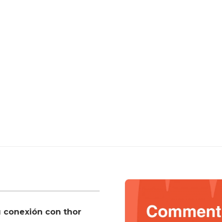
u conexión con thor